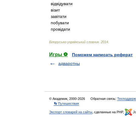
в
і
дв
і
дувати
в
і
зит
зав
і
тати
побувати
пров
і
дати
Б
і
лорусько
-
український
словник
.
2014
.
Игры ⚽
Поможем написать реферат
адваротны
© Академик, 2000-2026
Обратная связь:
Техподдерж
👣 Путешествия
Экспорт словарей на сайты
, сделанные на PHP,
Jo