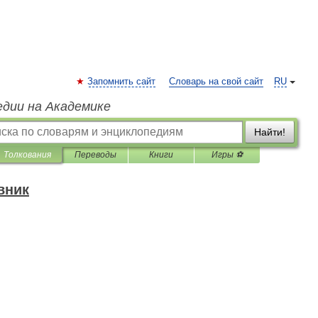
Запомнить сайт
Словарь на свой сайт
RU
едии на Академике
Найти!
Толкования
Переводы
Книги
Игры ⚽
вник