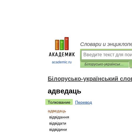
Словари и энциклоп
academic.ru
Білорусько-український словник
Білорусько-український сло
адведаць
Толкование
Перевод
адведаць
в
і
дв
і
дання
в
і
дв
і
дати
в
і
дв
і
дини