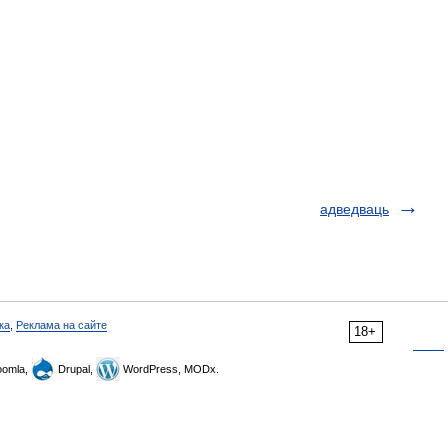
адведваць
ка
,
Реклама на сайте
18+
omla,
Drupal,
WordPress, MODx.